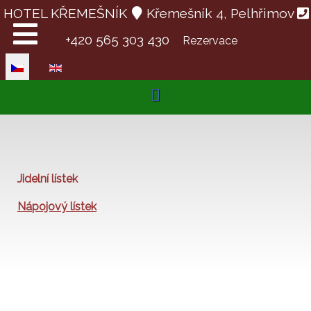
HOTEL KŘEMEŠNÍK
Křemešník 4, Pelhřimov
+420 565 303 430
Rezervace
Zvolte jazyk
Jidelní lístek
Nápojový lístek