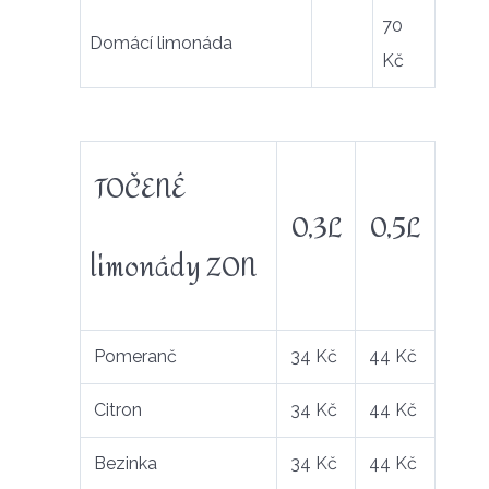
70
Domácí limonáda
Kč
TOČENÉ
0,3L
0,5L
limonády ZON
Pomeranč
34 Kč
44 Kč
Citron
34 Kč
44 Kč
Bezinka
34 Kč
44 Kč