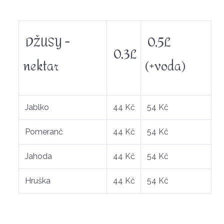
DŽUSY -
0,5L
0,3L
nektar
(+voda)
Jablko
44 Kč
54 Kč
Pomeranč
44 Kč
54 Kč
Jahoda
44 Kč
54 Kč
Hruška
44 Kč
54 Kč