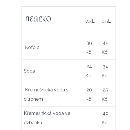
NEALKO
0,3L
0,5L
39
49
Kofola
Kč
Kč
24
34
Soda
Kč
Kč
Křemešnická voda s
20
25
citronem
Kč
Kč
Křemešnická voda ve
40
džbánku
Kč