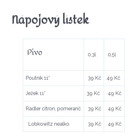
Nápojový lístek
Pivo
0,3l
0,5l
Poutník 11°
39 Kč
49 Kč
Ježek 11°
39 Kč
49 Kč
Radler citron, pomeranč
39 Kč
49 Kč
Lobkowitz nealko
39 Kč
49 Kč