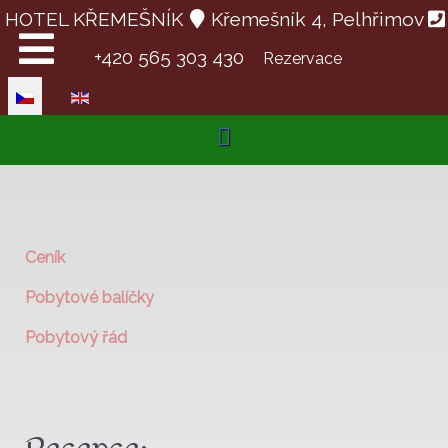
HOTEL KŘEMEŠNÍK
Křemešník 4, Pelhřimov
+420 565 303 430
Rezervace
Zvolte jazyk
Ceník
Pobytové balíčky
Pobytový řád