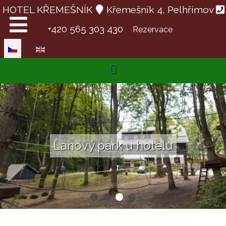
HOTEL KŘEMEŠNÍK
Křemešník 4, Pelhřimov
+420 565 303 430
Rezervace
Zvolte jazyk
Lanový park u hotelu